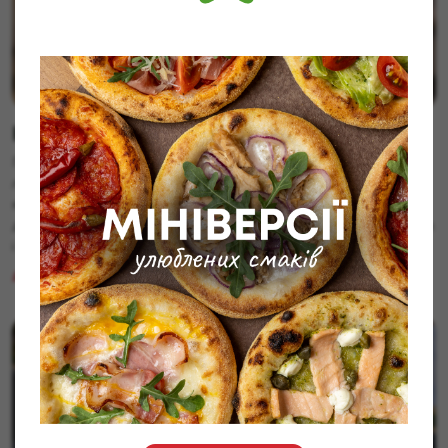
⠀
Кухар, піцайоло
Піцмайстер, піцмайстриння Ти любиш тісто, а тісто
любить тебе? Тоді нам точно по дорозі ! Наша мережа,
яка вже має 8 локацій по Львову, і не зупиняється на
досягнутому, в пошуках у команду піцмайстрів з досвідом
і без досвіду. Що пропонуємо: роботу в крутому
колективі; маєш досвід — круто, не має досвіду, ми
ДІЗНАТИСЬ БІЛЬШЕ
навчимо і […]