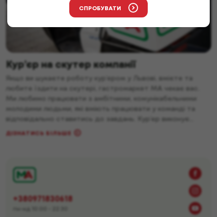
СПРОБУВАТИ
Кур’єр на скутер компанії
Якщо ви шукаєте роботу кур’єром у Львові, вмієте та
любите їздити на скутері, гастромаркет MA чекає вас.
Ми любимо працювати з амбітними, комунікабельними
молодими людьми, які вміють працювати у команді та
відповідально ставитись до завдань. Кур’єр виконує
важливу роботу. Голодному клієнту не потрібно шукати
ДІЗНАТИСЬ БІЛЬШЕ
кафе чи піцерію, він замовляє піцу чи суші через сайт і […]
+380971830618
пн-нд 10:00 - 22:30