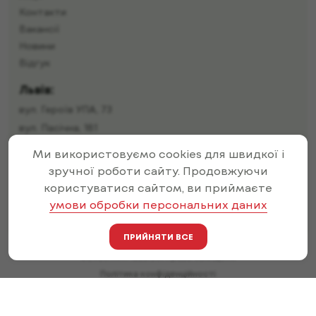
Акції
Контакти
Вакансії
Новини
Відгук
Львів:
вул. Героїв УПА, 73
вул. Пасічна, 181
Ми використовуємо cookies для швидкої і
вул. Івана Пулюя, 12
зручної роботи сайту. Продовжуючи
вул. Малоголосківська, 32г
користуватися сайтом, ви приймаєте
вул. Івана Франка, 71
умови обробки персональних даних
вул. Залізнична, 19
вул. Тернопільська, 46
ПРИЙНЯТИ ВСЕ
©2026 MA Pizza Всі права захищено
Політика конфіденційності
Оферта