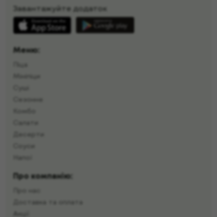
Завантажуйте додаток
Меню:
Піца
Мініпіци
Суші
Сезонне
Комбо
Салати
Десерти
Соуси
Напої
Про компанію:
Про нас
Доставка та оплата