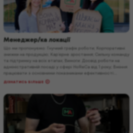
Менеджер/ка локації
Що ми пропонуємо: Гнучкий графік роботи; Корпоративні
знижки на продукцію; Кар’єрне зростання; Сильну команду
та підтримку на всіх етапах; Вимоги: Досвід роботи на
адміністративній посаді у сфері HoReCa від 1 року; Вміння
працювати з основними показниками ефективності:
середній чек, норма списань, ефективність персоналу;
ДІЗНАТИСЬ БІЛЬШЕ
Впевнений користувач ПК, Excel; Знання системи SYRVE
(бажано); Високий рівень організованості, лідерські […]