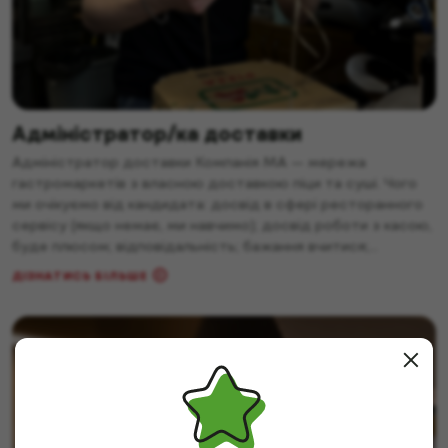
Адміністратор/ка доставки
Адміністратор доставки Компанія MA — мережа
гастромаркетів з власною доставкою піци та суші. Чого
ми очікуємо від кандидата: досвід в сфері ресторанного
сервісу (якщо немає, ми навчимо); досвід роботи з касою,
буде плюсом; відповідальність; бажання вчитися;
уважність. Що входить в обов’язки: приготування напоїв;
ДІЗНАТИСЬ БІЛЬШЕ
касова дисципліна; підтримання чистоти робочого місця;
замовлення товару. Що ми пропонуємо: дружній
колектив; […]