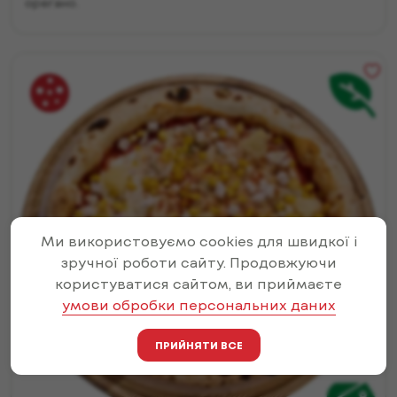
орегано.
Ми використовуємо cookies для швидкої і
зручної роботи сайту. Продовжуючи
користуватися сайтом, ви приймаєте
умови обробки персональних даних
ПРИЙНЯТИ ВСЕ