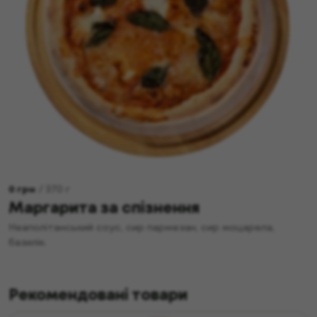
0
грн
/
370
г
Маргарита за спізнення
Неаполітанський соус, сир пармезан, сир моцарела,
базилік.
Рекомендовані товари