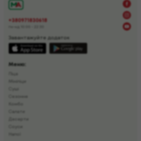
+380971830618
пн-нд 10:00 - 22:30
Завантажуйте додаток
Меню:
Піца
Мініпіци
Суші
Сезонне
Комбо
Салати
Десерти
Соуси
Напої