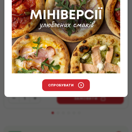
Сет Класичний
Філадельфія з лососем, Філадельфія з тунцем,
Каліфорнія Делюкс, Каліфорнія з вугрем. *До
замовлення видаємо набори: соєвий соус, палички,
імбир та васабі. У кошику можна вказати кількість
потрібних наборів.
СПРОБУВАТИ
1100
грн
+33 грн бонусів
/
1050
г
ЗАМОВИТИ