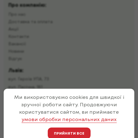
Про компанію:
Про нас
Доставка та оплата
Акції
Контакти
Вакансії
Новини
Відгук
Львів:
вул. Героїв УПА, 73
вул. Пасічна, 181
Ми використовуємо cookies для швидкої і
вул. Івана Пулюя, 12
зручної роботи сайту. Продовжуючи
вул. Малоголосківська, 32г
користуватися сайтом, ви приймаєте
вул. Івана Франка, 71
умови обробки персональних даних
вул. Залізнична, 19
вул. Тернопільська, 46
ПРИЙНЯТИ ВСЕ