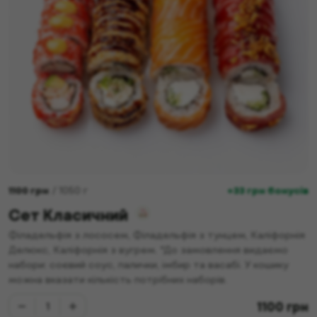
1100
грн
/
1050
г
+33 грн бонусів
Сет Класичний
Філадельфія з лососем, Філадельфія з тунцем, Каліфорнія
Делюкс, Каліфорнія з вугрем. *До замовлення видаємо
набори: соєвий соус, палички, імбир та васабі. У кошику
можна вказати кількість потрібних наборів.
1100
грн