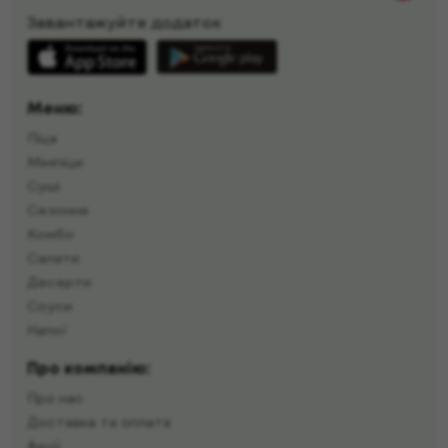
Завантажуйте додаток
Меню:
Піца
Мініпіци
Суші
Сезонне
Комбо
Салати
Десерти
Соуси
Напої
Про компанію:
Про нас
Доставка та оплата