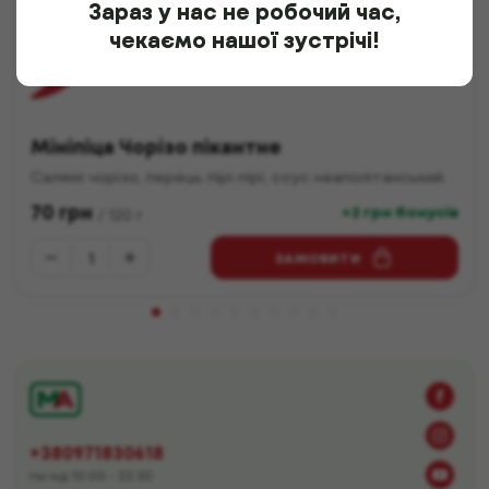
Зараз у нас не робочий час,
чекаємо нашої зустрічі!
Мініпіца Чорізо пікантне
Салямі чорізо, перець пірі-пірі, соус неаполітанський.
70
грн
+2 грн бонусів
/
120
г
ЗАМОВИТИ
+380971830618
пн-нд 10:00 - 22:30