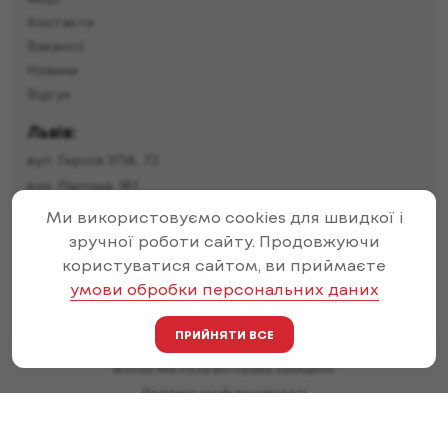
Акції
Контакти
Вакансії
Новини
Відгук
Львів:
вул. Героїв УПА, 73
вул. Пасічна, 181
Ми використовуємо cookies для швидкої і
вул. Івана Пулюя, 12
зручної роботи сайту. Продовжуючи
вул. Малоголосківська, 32г
користуватися сайтом, ви приймаєте
вул. Івана Франка, 71
умови обробки персональних даних
вул. Залізнична, 19
вул. Тернопільська, 46
ПРИЙНЯТИ ВСЕ
©2026 MA Pizza Всі права захищено
Політика конфіденційності
Оферта