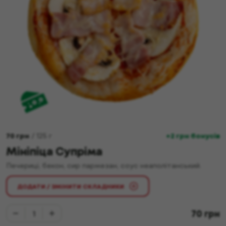
70
грн
/
125
г
+2 грн бонусів
Мініпіца Супріма
Печериці, бекон, сир пармезан, соус неаполітанський.
ДОДАТИ / ЗМІНИТИ СКЛАДНИКИ
70
грн