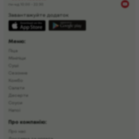
пн-нд 10:00 - 22:30
Завантажуйте додаток
Меню:
Піца
Мініпіци
Суші
Сезонне
Комбо
Салати
Десерти
Соуси
Напої
Про компанію:
Про нас