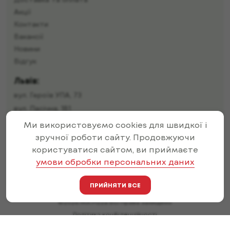
Доставка та оплата
Акції
Контакти
Вакансії
Новини
Відгук
Львів:
вул. Героїв УПА, 73
вул. Пасічна, 181
Ми використовуємо cookies для швидкої і
вул. Івана Пулюя, 12
зручної роботи сайту. Продовжуючи
вул. Малоголосківська, 32г
користуватися сайтом, ви приймаєте
вул. Івана Франка, 71
умови обробки персональних даних
вул. Залізнична, 19
вул. Тернопільська, 46
ПРИЙНЯТИ ВСЕ
©2026 MA Pizza Всі права захищено
Політика конфіденційності