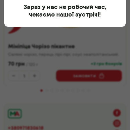
Зараз у нас не робочий час,
чекаємо нашої зустрічі!
Мініпіца Чорізо пікантне
Салямі чорізо, перець пірі-пірі, соус неаполітанський.
70
грн
+2 грн бонусів
/
120
г
ЗАМОВИТИ
+380971830618