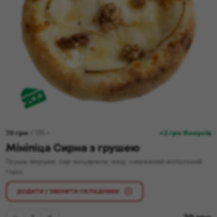
70
грн
/
135
г
+2 грн бонусів
Мініпіца Сирна з грушею
Груша, вершки, сир моцарела, мед, смажений волоський
горіх.
ДОДАТИ / ЗМІНИТИ СКЛАДНИКИ