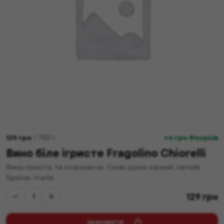
129
грн
/
750
г
+4 грн бонусів
Вино біле ігристе Fragolino Chiorelli
Вино ігристе та освіжаюче. Смак дуже свіжий, легкий.
Країна: Італія
129
грн