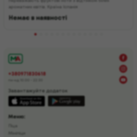
переважають фруктові ноти з відтінком білих
ароматних квітів. Країна Іспанія
Немає в наявності
+380971830618
пн-нд 10:00 - 22:30
Завантажуйте додаток
Меню:
Піца
Мініпіци