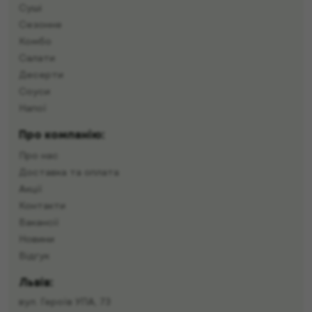
Суші
Сезонне
Комбо
Салати
Десерти
Соуси
Напої
Про компанію:
Про нас
Доставка та оплата
Акції
Контакти
Вакансії
Новини
Відгук
Львів:
вул. Героїв УПА, 73