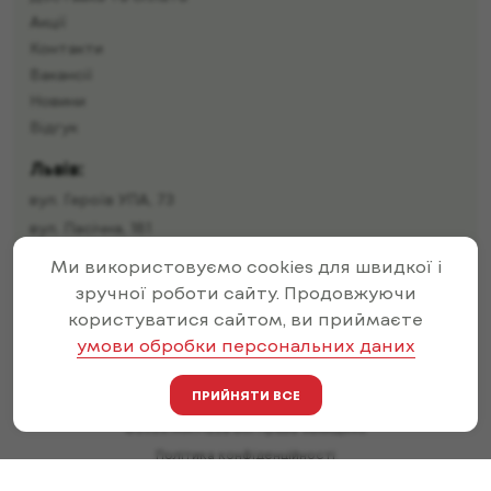
Доставка та оплата
Акції
Контакти
Вакансії
Новини
Відгук
Львів:
вул. Героїв УПА, 73
вул. Пасічна, 181
вул. Івана Пулюя, 12
Ми використовуємо cookies для швидкої і
зручної роботи сайту. Продовжуючи
вул. Малоголосківська, 32г
користуватися сайтом, ви приймаєте
вул. Івана Франка, 71
умови обробки персональних даних
вул. Залізнична, 19
вул. Тернопільська, 46
ПРИЙНЯТИ ВСЕ
©2026 MA Pizza Всі права захищено
Політика конфіденційності
Оферта