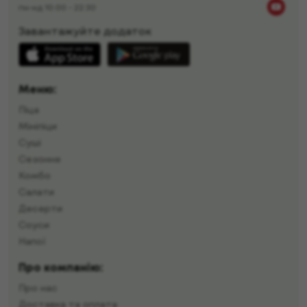
пн-нд 10:00 - 22:30
Завантажуйте додаток
Меню:
Піца
Мініпіци
Суші
Сезонне
Комбо
Салати
Десерти
Соуси
Напої
Про компанію:
Про нас