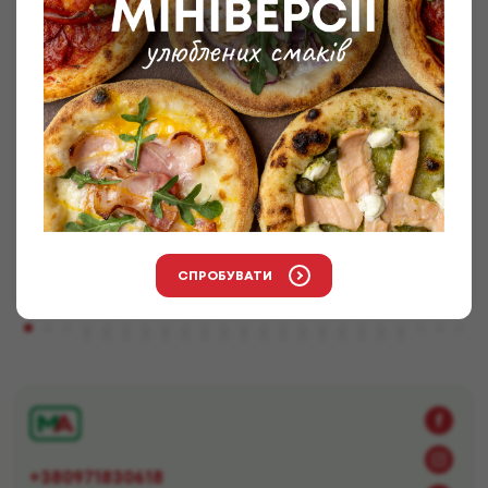
Рол з тунцем та кабачком
Рис, крем-сир, тунець печений, норі, кабачок, соус аля
песто.
200
грн
+6 грн бонусів
/
310
г
СПРОБУВАТИ
ЗАМОВИТИ
+380971830618