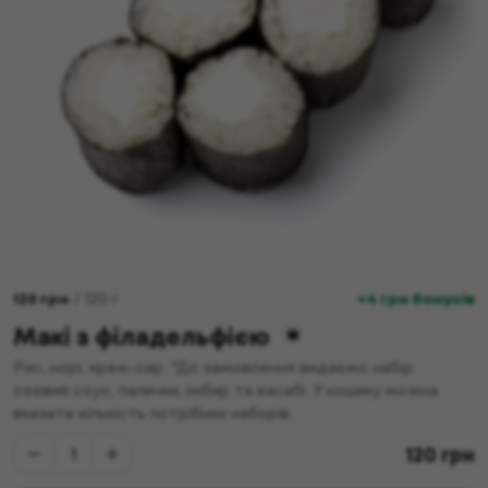
120
грн
/
120
г
+4 грн бонусів
Макі з філадельфією
Рис, норі, крем-сир. *До замовлення видаємо набір:
соєвий соус, палички, імбир та васабі. У кошику можна
вказати кількість потрібних наборів.
120
грн